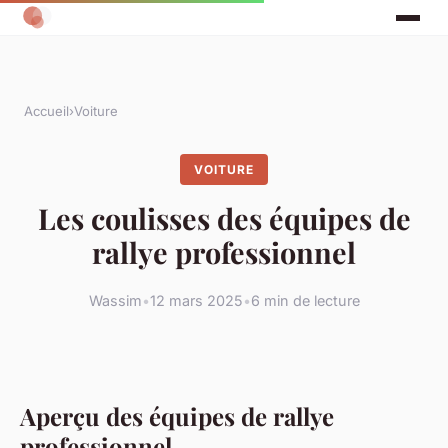
Accueil
›
Voiture
VOITURE
Les coulisses des équipes de
rallye professionnel
Wassim
•
12 mars 2025
•
6 min de lecture
Aperçu des équipes de rallye
professionnel