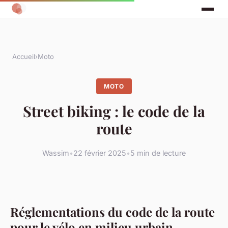
Accueil
›
Moto
MOTO
Street biking : le code de la
route
Wassim
•
22 février 2025
•
5 min de lecture
Réglementations du code de la route
pour le vélo en milieu urbain