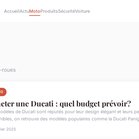
Accueil
Actu
Moto
Produits
Sécurité
Voiture
x-roues
TO
eter une Ducati : quel budget prévoir?
odèles de Ducati sont réputés pour leur design élégant et leurs p
nibles, on retrouve des modèles populaires comme la Ducati Panigal
rier 2025