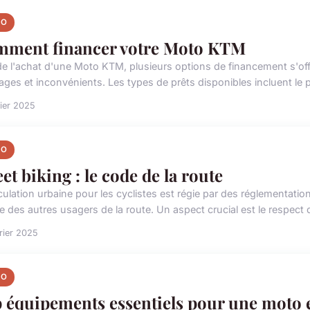
TO
ment financer votre Moto KTM
de l'achat d'une Moto KTM, plusieurs options de financement s'of
ages et inconvénients. Les types de prêts disponibles incluent le pr
rier 2025
TO
eet biking : le code de la route
culation urbaine pour les cyclistes est régie par des réglementation
le des autres usagers de la route. Un aspect crucial est le respect d
rier 2025
TO
 équipements essentiels pour une moto 