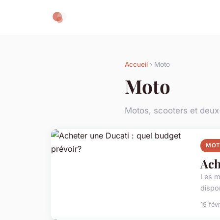
Accueil
› Moto
Moto
Motos, scooters et deu
MO
Ach
Les m
dispo
19 fév