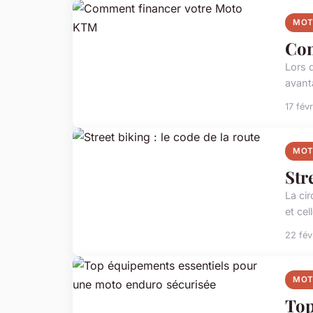
MO
Com
Lors 
avant
17 fév
MO
Str
La cir
et cel
22 fév
MO
Top