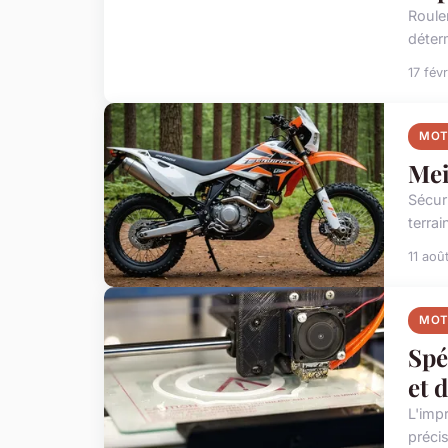
Roule
déter
17 fév
MO
Mei
Sécur
terra
11 aoû
MO
Spé
et 
L'imp
préci