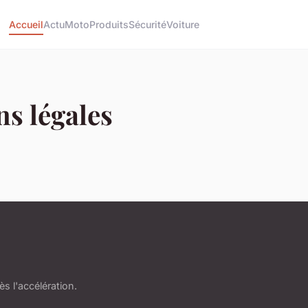
Accueil
Actu
Moto
Produits
Sécurité
Voiture
s légales
s l'accélération.